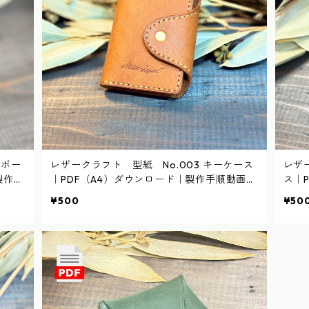
フボー
レザークラフト 型紙 No.003 キーケース
レザ
製作手
｜PDF（A4）ダウンロード｜製作手順動画あ
ス｜
り
あり
¥500
¥50